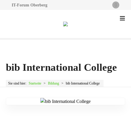
IT-Forum Oberberg
Z
u
m
I
n
h
a
l
bib International College
t
s
p
Sie sind hier:
Startseite
>
Bildung
>
bib International College
r
i
n
g
e
n