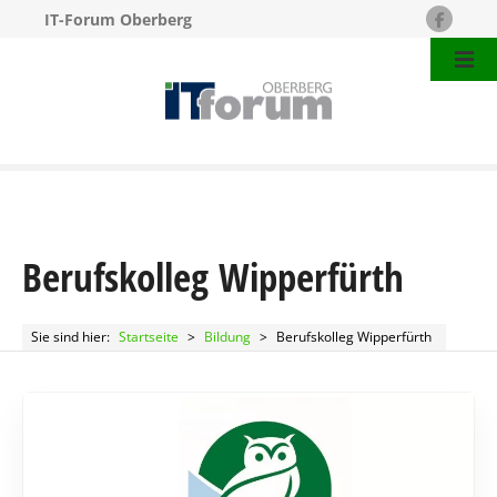
IT-Forum Oberberg
Z
u
m
I
n
h
a
l
Berufskolleg Wipperfürth
t
s
p
Sie sind hier:
Startseite
>
Bildung
>
Berufskolleg Wipperfürth
r
i
n
g
e
n