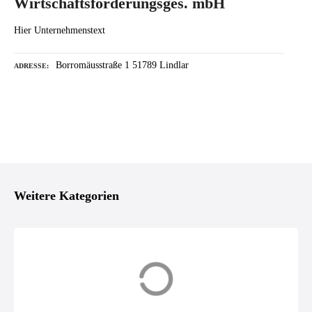
Wirtschaftsförderungsges. mbH
Hier Unternehmenstext
Borromäusstraße 1 51789 Lindlar
ADRESSE
P
o
Weitere Kategorien
s
t
s
Beratung
Bildung
N