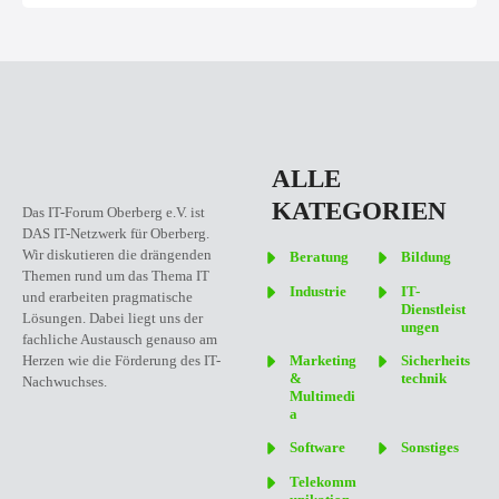
a
v
i
g
ALLE
a
KATEGORIEN
Das IT-Forum Oberberg e.V. ist
DAS IT-Netzwerk für Oberberg.
t
Wir diskutieren die drängenden
Beratung
Bildung
Themen rund um das Thema IT
i
Industrie
IT-
und erarbeiten pragmatische
Dienstleist
Lösungen. Dabei liegt uns der
ungen
o
fachliche Austausch genauso am
Marketing
Sicherheits
Herzen wie die Förderung des IT-
n
&
technik
Nachwuchses.
Multimedi
a
Software
Sonstiges
Telekomm