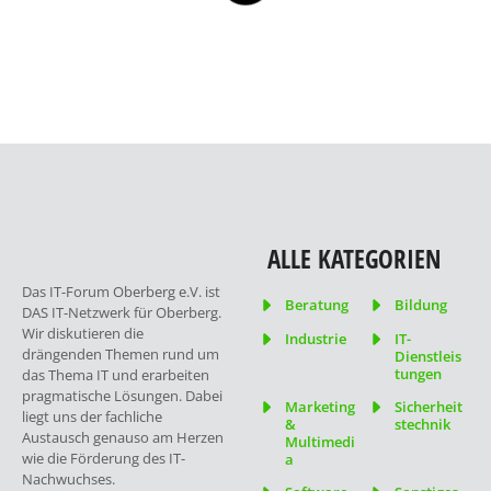
t
i
o
n
ALLE KATEGORIEN
Das IT-Forum Oberberg e.V. ist
Beratung
Bildung
DAS IT-Netzwerk für Oberberg.
Wir diskutieren die
Industrie
IT-
drängenden Themen rund um
Dienstleis
tungen
das Thema IT und erarbeiten
pragmatische Lösungen. Dabei
Marketing
Sicherheit
liegt uns der fachliche
&
stechnik
Austausch genauso am Herzen
Multimedi
wie die Förderung des IT-
a
Nachwuchses.